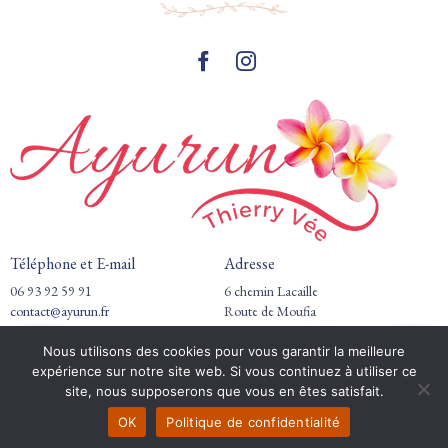
Téléphone et E-mail
Adresse
06 93 92 59 91
6 chemin Lacaille
contact@ayurun.fr
Route de Moufia
97490 Saint-Clotilde
Nous utilisons des cookies pour vous garantir la meilleure
Horaires de pratique
expérience sur notre site web. Si vous continuez à utiliser ce
Réserver
site, nous supposerons que vous en êtes satisfait.
Du lundi au vendredi : 9h00-19h00
Samedi : Selon disponibilités
OK
Politique de confidentialité