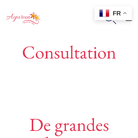
FR

Sk
Consultation
to
co
De grandes