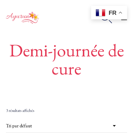
FR

Sk
Demi-journée de
to
co
cure
3 résultats affichés