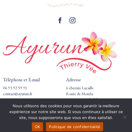
Téléphone et E-mail
Adresse
06 93 92 59 91
6 chemin Lacaille
contact@ayurun.fr
Route de Moufia
97490 Saint-Clotilde
Nous utilisons des cookies pour vous garantir la meilleure
Horaires de pratique
expérience sur notre site web. Si vous continuez à utiliser ce
Réserver
site, nous supposerons que vous en êtes satisfait.
Du lundi au vendredi : 9h00-19h00
Samedi : Selon disponibilités
OK
Politique de confidentialité