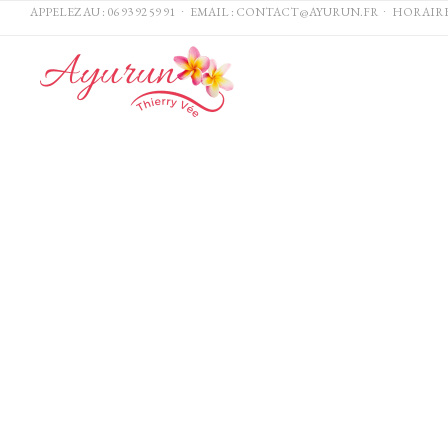
APPELEZ AU :
06 93 92 59 91
∙ EMAIL :
CONTACT@AYURUN.FR
∙ HORAIRES DE