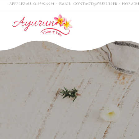
APPELEZ AU :
06 93 92 59 91
∙ EMAIL :
CONTACT@AYURUN.FR
∙ HORAIRES DE