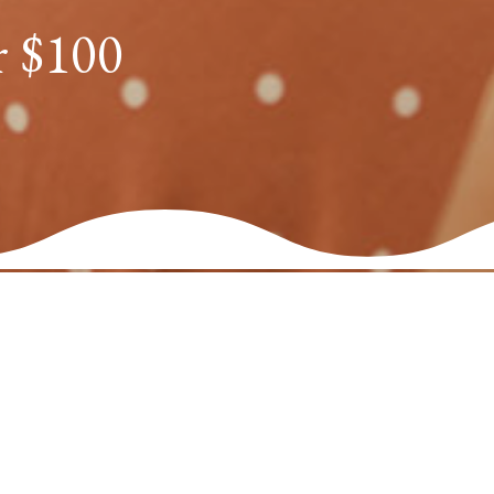
r $100