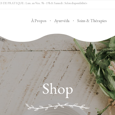
 PRATIQUE : Lun. au Ven. 9h - 19h & Samedi : Selon disponibilités
À Propos
Ayurvéda
Soins & Thérapies
Shop