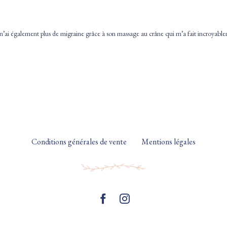
sur
sur
sur
sur
Facebook(ouvre
Twitter(ouvre
Pinterest(ouvre
Tumblr(ouvre
dans
dans
dans
dans
une
une
une
une
nouvelle
nouvelle
nouvelle
nouvelle
 Je n’ai également plus de migraine grâce à son massage au crâne qui m’a fait incroyabl
fenêtre)
fenêtre)
fenêtre)
fenêtre)
Conditions générales de vente
Mentions légales