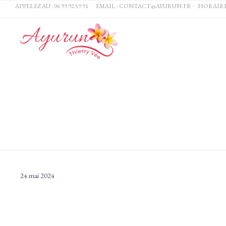
APPELEZ AU :
06 93 92 59 91
∙ EMAIL :
CONTACT@AYURUN.FR
∙ HORAIRES DE
24 mai 2024