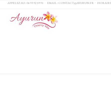
APPELEZ AU :
06 93 92 59 91
∙ EMAIL :
CONTACT@AYURUN.FR
∙ HORAIRES DE